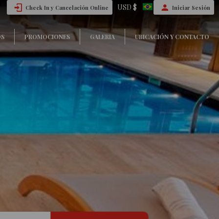
USD $
Check In y Cancelación Online
Iniciar Sesión
OS
PROMOCIONES
GALERIA
UBICACIÓN Y CONTACTO