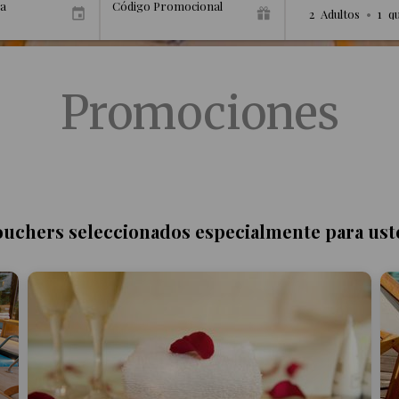
da
Código Promocional
2
Adultos
•
1
q
Promociones
ouchers seleccionados especialmente para ust