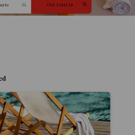
uarto
VER TARIFAS
ed