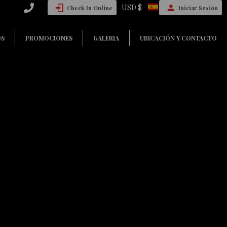
USD $
Check In Online
Iniciar Sesión
OS
PROMOCIONES
GALERIA
UBICACIÓN Y CONTACTO