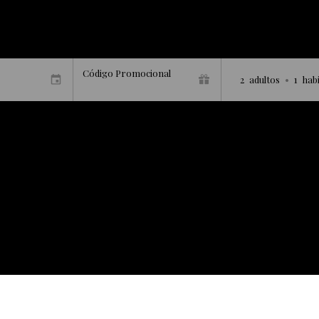
Código Promocional
2
adultos
•
1
hab
Bienvenido a