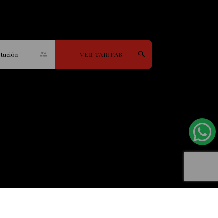
itación
VER TARIFAS