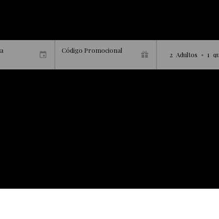
da
Código Promocional
2
Adultos
•
1
q
Bienvenido a