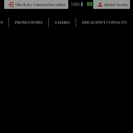
USD $
Check In y Cancelación Online
Iniciar Sesión
OS
PROMOCIONES
GALERIA
UBICACIÓN Y CONTACTO