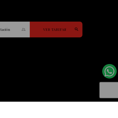
itación
VER TARIFAS