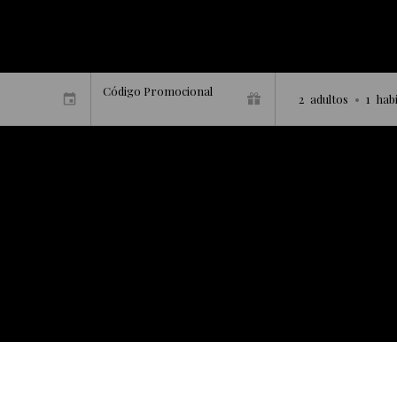
Código Promocional
2
adultos
•
1
hab
Bienvenido a