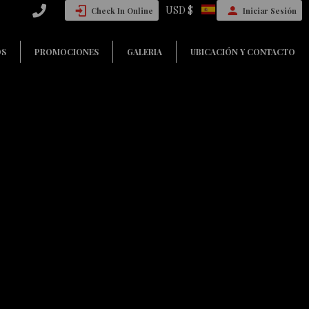
USD $
Check In Online
Iniciar Sesión
OS
PROMOCIONES
GALERIA
UBICACIÓN Y CONTACTO