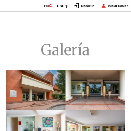
EN
USD $
Check In
Iniciar Sesión
Galería